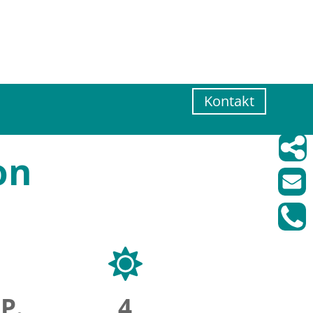
Kontakt
on
.P.
4