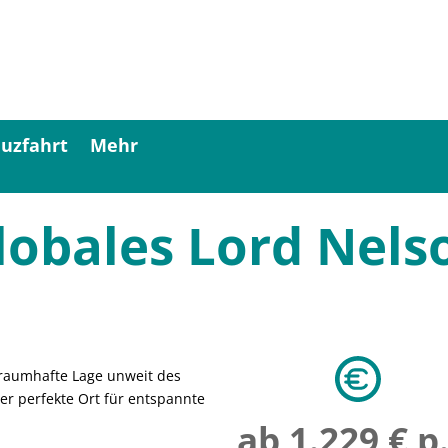
uzfahrt
Mehr
lobales Lord Nels
 traumhafte Lage unweit des
r perfekte Ort für entspannte
ab 1.229 € p