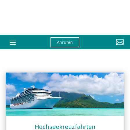

Anrufen
Hochseekreuzfahrten