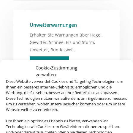
Unwetterwarnungen
Erhalten Sie Warnungen über Hagel,
Gewitter, Schnee, Eis und Sturm,
Unwetter, Bundesweit.
ZUR WEBSITE
Cookie-Zustimmung
verwalten
Diese Website verwendet Cookies und Targeting Technologien, um
Ihnen ein besseres Internet-Erlebnis zu ermöglichen und die
Werbung, die Sie sehen, besser an Ihre Bedürfnisse anzupassen.
Diese Technologien nutzen wir außerdem, um Ergebnisse zu messen,
Auswärtiges Amt
um zu verstehen, woher unsere Besucher kommen oder um unsere
Hier gibt´s Infos zu Ländern, Visa,
Website weiter zu entwickeln.
Europa und einigem mehr
Um Ihnen ein optimales Erlebnis zu bieten, verwenden wir
Technologien wie Cookies, um Geräteinformationen zu speichern
ZUR WEBSITE
und/oder darauf zuzugreifen. Wenn Sie diesen Technologien