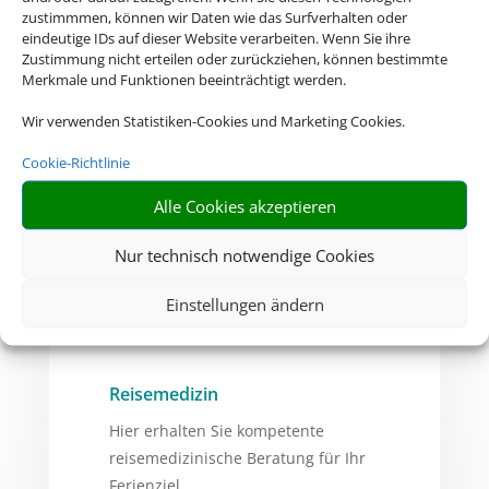
zustimmmen, können wir Daten wie das Surfverhalten oder
eindeutige IDs auf dieser Website verarbeiten. Wenn Sie ihre
Zustimmung nicht erteilen oder zurückziehen, können bestimmte
Merkmale und Funktionen beeinträchtigt werden.
Wir verwenden Statistiken-Cookies und Marketing Cookies.
Deutsche Visa und Konsular
Gesellschaft
Cookie-Richtlinie
Hier erhalten Sie Visa- und
Alle Cookies akzeptieren
Einreiseinformationen.
Nur technisch notwendige Cookies
ZUR WEBSITE
Einstellungen ändern
Reisemedizin
Hier erhalten Sie kompetente
reisemedizinische Beratung für Ihr
Ferienziel.