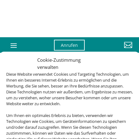

Anrufen
Cookie-Zustimmung
verwalten
Diese Website verwendet Cookies und Targeting Technologien, um
Die Abwicklung der Buchung übernimmt Schmetterling
Ihnen ein besseres Internet-Erlebnis zu ermöglichen und die
International GmbH & Co.KG im Auftrag des Webseiteninhabers.
Werbung, die Sie sehen, besser an Ihre Bedürfnisse anzupassen.
Diese Technologien nutzen wir außerdem, um Ergebnisse zu messen,
um zu verstehen, woher unsere Besucher kommen oder um unsere
Website weiter zu entwickeln.
Um Ihnen ein optimales Erlebnis zu bieten, verwenden wir
Technologien wie Cookies, um Geräteinformationen zu speichern
und/oder darauf zuzugreifen. Wenn Sie diesen Technologien
zustimmmen, können wir Daten wie das Surfverhalten oder
eindeutige IDs auf dieser Website verarbeiten. Wenn Sie ihre