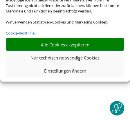
Zustimmung nicht erteilen oder zurückziehen, können bestimmte
Merkmale und Funktionen beeinträchtigt werden.
Rechtliche Informationen
Wir verwenden Statistiken-Cookies und Marketing Cookies.
Impressum
|
Datenschutzerklärung
|
Online Check-
Cookie-Richtlinie
In
|
Service
|
Blacklisted Airlines
|
AGB
|
Barrierefreiheitserklärung
Alle Cookies akzeptieren
Nur technisch notwendige Cookies
©
2026 • Schmetterling
Einstellungen ändern