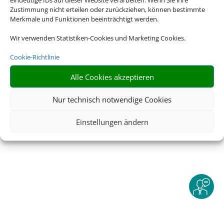
Rechtliche Informationen
Zustimmung nicht erteilen oder zurückziehen, können bestimmte
Merkmale und Funktionen beeinträchtigt werden.
Impressum
|
Datenschutzerklärung
|
Online Check-
Wir verwenden Statistiken-Cookies und Marketing Cookies.
In
|
Service
|
Blacklisted Airlines
|
AGB
|
Barrierefreiheitserklärung
Cookie-Richtlinie
Alle Cookies akzeptieren
©
2026 • Schmetterling
Nur technisch notwendige Cookies
Einstellungen ändern